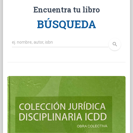
Encuentra tu libro
BÚSQUEDA
search