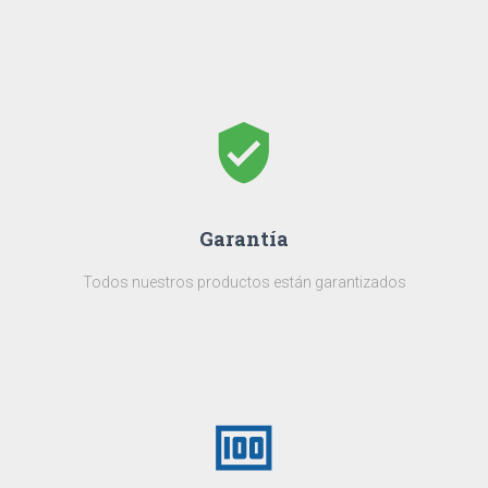
verified_user
Garantía
Todos nuestros productos están garantizados
money