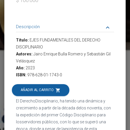
$ 100.000
Descripción
keyboard_arrow_down
Título:
EJES FUNDAMENTALES DEL DERECHO
DISCIPLINARIO
Autores:
Jairo Enrique Bulla Romero y Sebastián Gil
Velásquez
Año:
2023
ISBN:
978-628-01-1743-0
shopping_cart
AÑADIR AL CARRITO
El DerechoDisciplinario, ha tenido una dinámica y
crecimiento a partir de la década delos noventa, con
la expedición del primer Código Disciplinario para
losservidores públicos, con lo que se superó una
época, donde a pesar de laexistencia de esta