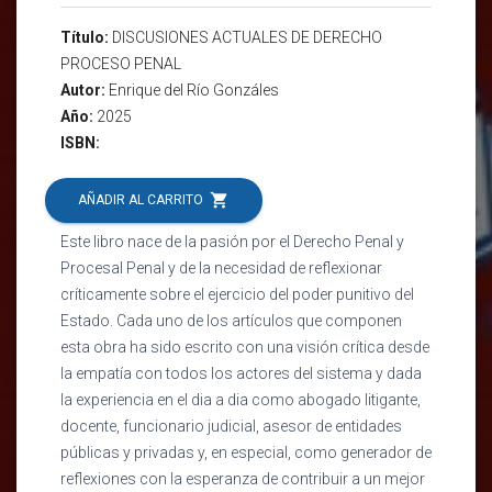
Título:
DISCUSIONES ACTUALES DE DERECHO
PROCESO PENAL
Autor:
Enrique del Río Gonzáles
Año:
2025
ISBN:
shopping_cart
AÑADIR AL CARRITO
Este libro nace de la pasión por el Derecho Penal y
Procesal Penal y de la necesidad de reflexionar
críticamente sobre el ejercicio del poder punitivo del
Estado. Cada uno de los artículos que componen
esta obra ha sido escrito con una visión crítica desde
la empatía con todos los actores del sistema y dada
la experiencia en el dia a dia como abogado litigante,
docente, funcionario judicial, asesor de entidades
públicas y privadas y, en especial, como generador de
reflexiones con la esperanza de contribuir a un mejor