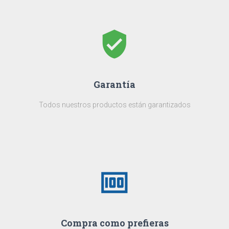
verified_user
Garantía
Todos nuestros productos están garantizados
money
Compra como prefieras