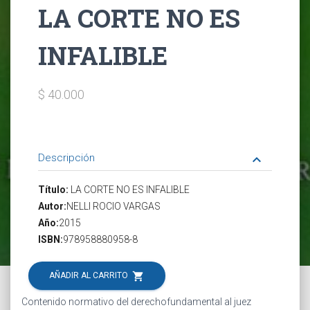
LA CORTE NO ES
INFALIBLE
$ 40.000
Descripción
keyboard_arrow_down
Título:
LA CORTE NO ES INFALIBLE
Autor:
NELLI ROCIO VARGAS
Año:
2015
ISBN:
978958880958-8
shopping_cart
AÑADIR AL CARRITO
Contenido normativo del derechofundamental al juez