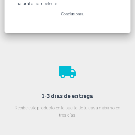
natural o competente.
·
·
·
·
·
·
·
·
·
Conclusiones.
local_shipping
1-3 días de entrega
Recibe este producto en la puerta de tu casa máximo en
tres días.