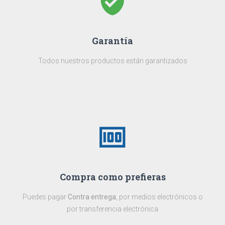
verified_user
Garantía
Todos nuestros productos están garantizados
money
Compra como prefieras
Puedes pagar
Contra entrega
, por medios electrónicos o
por transferencia electrónica