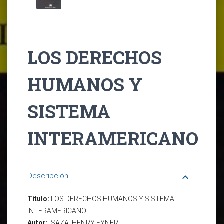
LOS DERECHOS
HUMANOS Y
SISTEMA
INTERAMERICANO
Descripción
keyboard_arrow_down
Título:
LOS DERECHOS HUMANOS Y SISTEMA
INTERAMERICANO
Autor:
ISAZA, HENRY EYNER