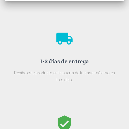
local_shipping
1-3 días de entrega
Recibe este producto en la puerta de tu casa máximo en
tres días.
verified_user