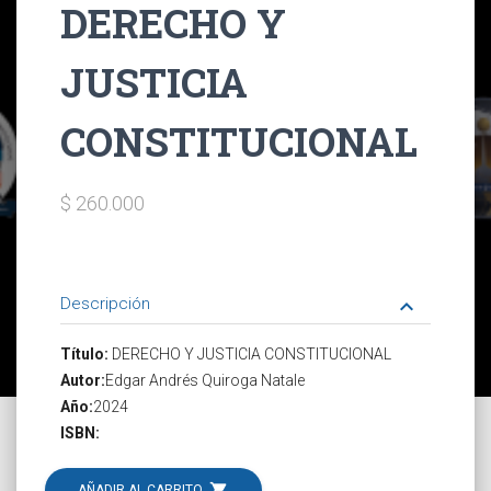
DERECHO Y
JUSTICIA
CONSTITUCIONAL
$ 260.000
Descripción
keyboard_arrow_down
Título:
DERECHO Y JUSTICIA CONSTITUCIONAL
Autor:
Edgar Andrés Quiroga Natale
Año:
2024
ISBN:
shopping_cart
AÑADIR AL CARRITO