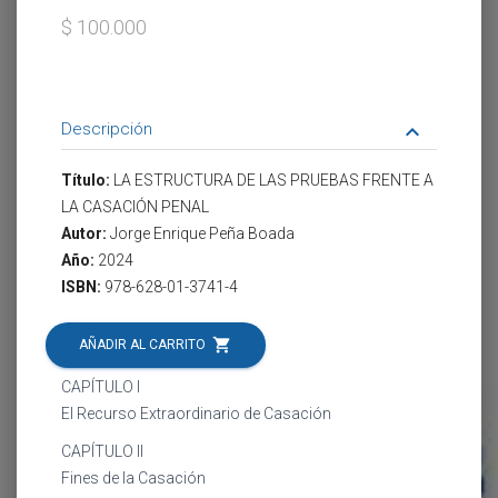
$ 100.000
Descripción
keyboard_arrow_down
Título:
LA ESTRUCTURA DE LAS PRUEBAS FRENTE A
LA CASACIÓN PENAL
Autor:
Jorge Enrique Peña Boada
Año:
2024
ISBN:
978-628-01-3741-4
shopping_cart
AÑADIR AL CARRITO
CAPÍTULO I
El Recurso Extraordinario de Casación
CAPÍTULO II
Fines de la Casación