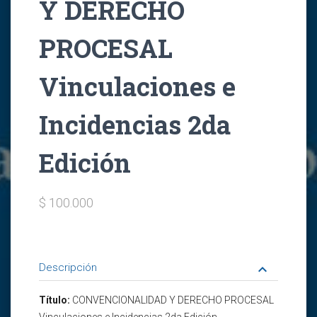
Y DERECHO
PROCESAL
Vinculaciones e
Incidencias 2da
Edición
$ 100.000
Descripción
keyboard_arrow_down
Título:
CONVENCIONALIDAD Y DERECHO PROCESAL
Vinculaciones e Incidencias 2da Edición