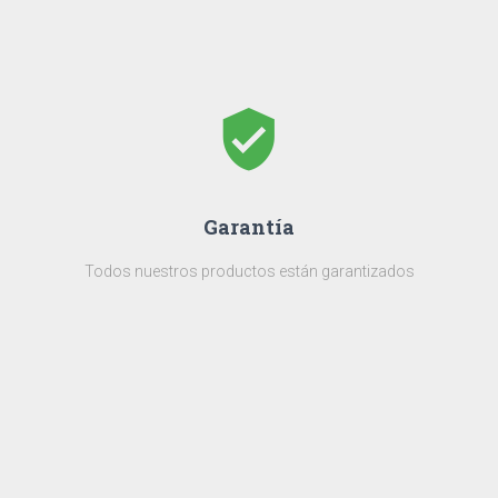
verified_user
Garantía
Todos nuestros productos están garantizados
money