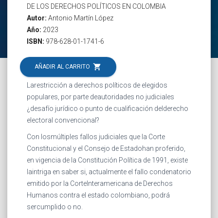
DE LOS DERECHOS POLÍTICOS EN COLOMBIA
Autor:
Antonio Martín López
Año:
2023
ISBN:
978-628-01-1741-6
shopping_cart
AÑADIR AL CARRITO
Larestricción a derechos políticos de elegidos
populares, por parte deautoridades no judiciales
¿desafío jurídico o punto de cualificación delderecho
electoral convencional?
Con losmúltiples fallos judiciales que la Corte
Constitucional y el Consejo de Estadohan proferido,
en vigencia de la Constitución Política de 1991, existe
laintriga en saber si, actualmente el fallo condenatorio
emitido por la CorteInteramericana de Derechos
Humanos contra el estado colombiano, podrá
sercumplido o no.