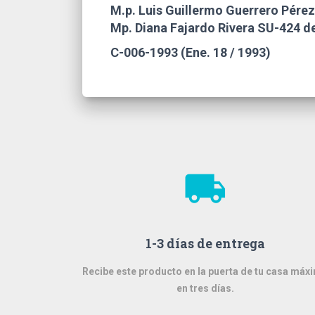
M.p. Luis Guillermo Guerrero Pére
Mp. Diana Fajardo Rivera SU-424 d
C-006-1993 (Ene. 18 / 1993)
local_shipping
1-3 días de entrega
Recibe este producto en la puerta de tu casa máx
en tres días.