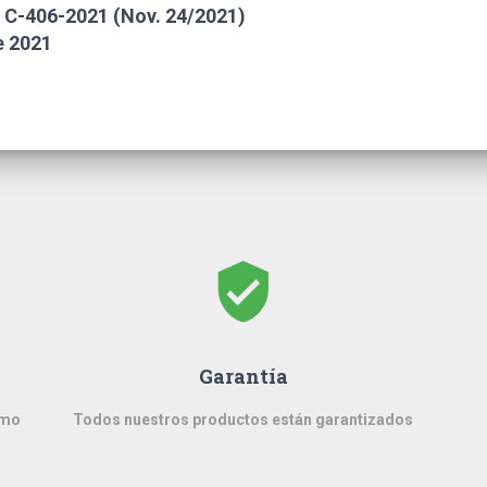
z C-406-2021 (Nov. 24/2021)
e 2021
verified_user
Garantía
imo
Todos nuestros productos están garantizados