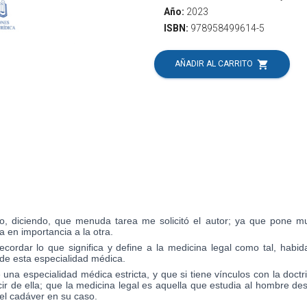
Año:
2023
ISBN:
978958499614-5
shopping_cart
AÑADIR AL CARRITO
 diciendo, que menuda tarea me solicitó el autor; ya que pone mu
 en importancia a la otra.
cordar lo que significa y define a la medicina legal como tal, habi
de esta especialidad médica.
una especialidad médica estricta, y que si tiene vínculos con la doctri
cir de ella; que la medicina legal es aquella que estudia al hombre 
el cadáver en su caso.