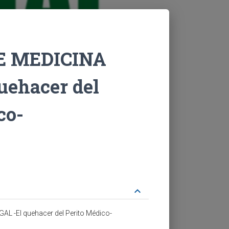
 MEDICINA
uehacer del
co-
keyboard_arrow_down
L -El quehacer del Perito Médico-