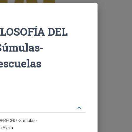
LOSOFÍA DEL
Súmulas-
 escuelas
keyboard_arrow_down
DERECHO -Súmulas-
o Ayala