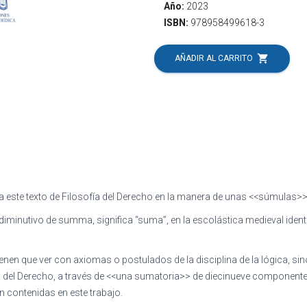
Año:
2023
ISBN:
978958499618-3
shopping_cart
AÑADIR AL CARRITO
a este texto de Filosofía del Derecho en la manera de unas <<súmulas>
iminutivo de summa, significa “suma”, en la escolástica medieval iden
n que ver con axiomas o postulados de la disciplina de la lógica, sin
a del Derecho, a través de <<una sumatoria>> de diecinueve componente
n contenidas en este trabajo.