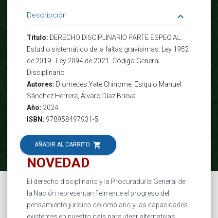
Descripción
keyboard_arrow_down
Título:
DERECHO DISCIPLINARIO PARTE ESPECIAL.
Estudio sistemático de la faltas gravísimas. Ley 1952
de 2019 - Ley 2094 de 2021- Código General
Disciplinario
Autores:
Diomedes Yate Chinome, Esiquio Manuel
Sánchez Herrera, Álvaro Díaz Brieva
Año:
2024
ISBN:
978958497931-5
shopping_cart
AÑADIR AL CARRITO
NOVEDAD
El derecho disciplinario y la Procuraduría General de
la Nación representan fielmente el progreso del
pensamiento jurídico colombiano y las capacidades
existentes en nuestro país para idear alternativas