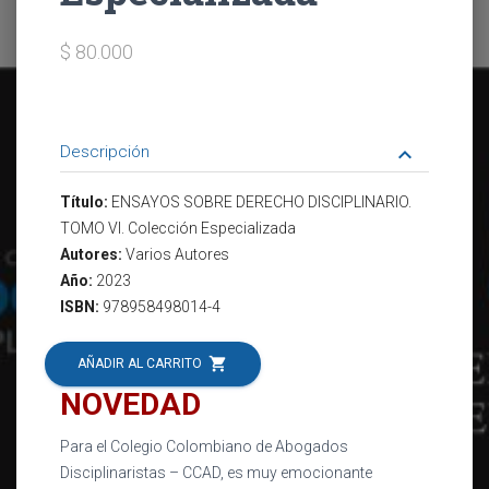
$ 80.000
Descripción
keyboard_arrow_down
Título:
ENSAYOS SOBRE DERECHO DISCIPLINARIO.
TOMO VI. Colección Especializada
Autores:
Varios Autores
Año:
2023
ISBN:
978958498014-4
shopping_cart
AÑADIR AL CARRITO
NOVEDAD
Para el Colegio Colombiano de Abogados
Disciplinaristas – CCAD, es muy emocionante