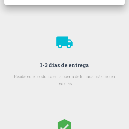
local_shipping
1-3 días de entrega
Recibe este producto en la puerta de tu casa máximo en
tres días.
verified_user