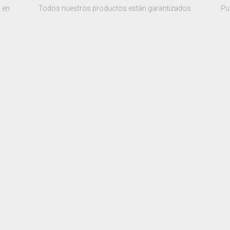
 en
Todos nuestros productos están garantizados
Pu
9 2787
EDICIONES NUEVA JURÍDICA
TÉRMINOS Y CONDICIONES
mbia