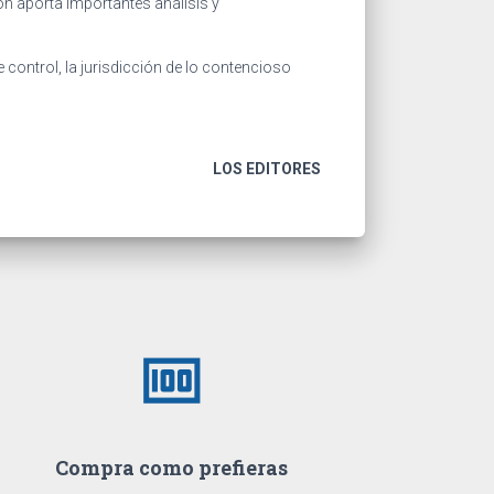
n aporta importantes análisis y
e control, la jurisdicción de lo contencioso
LOS EDITORES
money
Compra como prefieras