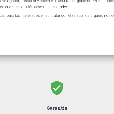
estigador, consultor y docente en asuntos de gobierno. En esta edició
ico que en su opinión deben ser mejorados.
blicas, para los interesados en contratar con el Estado, los organismos d
verified_user
Garantía