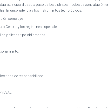
ales. Indica el paso a paso de los distintos modos de contratación en
as, la jurisprudencia y los instrumentos tecnológicos.
ción se incluye:
atuto General y los regímenes especiales.
ica y pliegos-tipo obligatorios.
ccionamiento.
 los tipos de responsabilidad.
con ESAL.