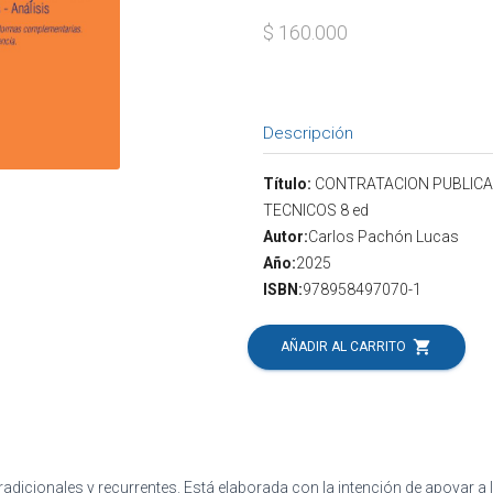
$ 160.000
Descripción
Título:
CONTRATACION PUBLICA 
TECNICOS 8 ed
Autor:
Carlos Pachón Lucas
Año:
2025
ISBN:
978958497070-1
shopping_cart
AÑADIR AL CARRITO
adicionales y recurrentes. Está elaborada con la intención de apoyar a l