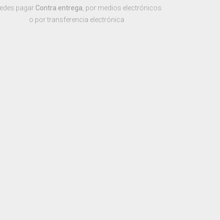
edes pagar
Contra entrega
, por medios electrónicos
o por transferencia electrónica
POLÍTICAS DE PRIVACIDAD
©
2026, Hecho con
favorite
por
51705 SAS
.