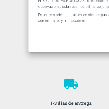
El Dr. CARLOS PACHÓN LUCAS es reconocido inv
observaciones sobre asuntos del marco juríd
Es un texto orientador, útil en las oficinas pú
administrativo y en la academia.
local_shipping
1-3 días de entrega