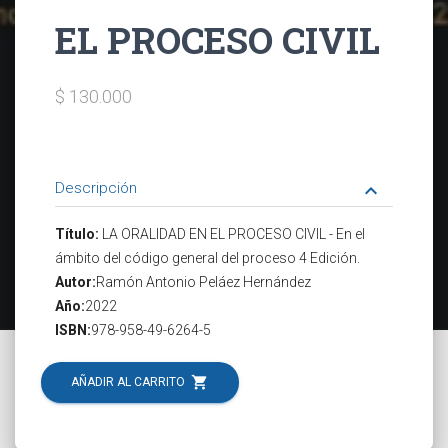
EL PROCESO CIVIL
$ 130.000
Descripción
keyboard_arrow_down
Título:
LA ORALIDAD EN EL PROCESO CIVIL - En el
ámbito del código general del proceso 4 Edición.
Autor:
Ramón Antonio Peláez Hernández
Año:
2022
ISBN:
978-958-49-6264-5
shopping_cart
AÑADIR AL CARRITO