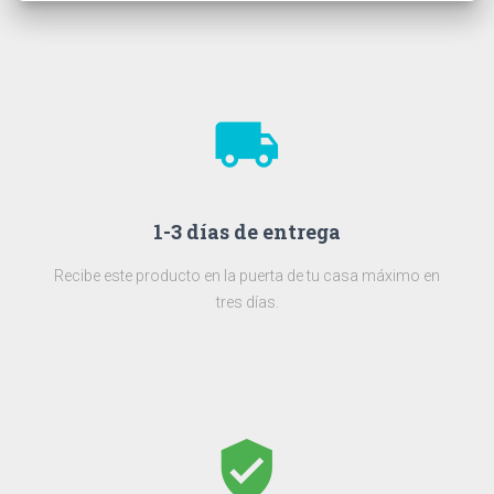
local_shipping
1-3 días de entrega
Recibe este producto en la puerta de tu casa máximo en
tres días.
verified_user