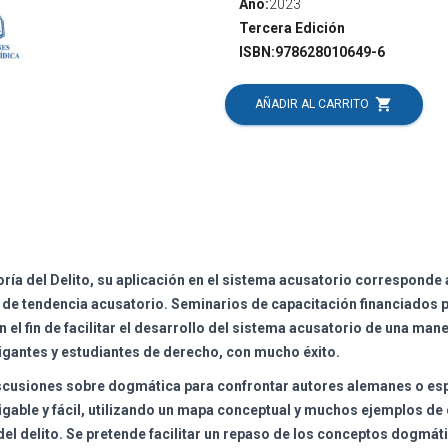
Año:
2023
Tercera Edición
ISBN:
978628010649-6
shopping_cart
AÑADIR AL CARRITO
oría del Delito, su aplicación en el sistema acusatorio corresponde 
de tendencia acusatorio. Seminarios de capacitación financiados p
l fin de facilitar el desarrollo del sistema acusatorio de una maner
tigantes y estudiantes de derecho, con mucho éxito.
iscusiones sobre dogmática para confrontar autores alemanes o esp
migable y fácil, utilizando un mapa conceptual y muchos ejemplos d
 del delito. Se pretende facilitar un repaso de los conceptos dogmá