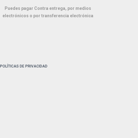
Puedes pagar
Contra entrega
, por medios
electrónicos o por transferencia electrónica
POLÍTICAS DE PRIVACIDAD
©
2026, Hecho con
favorite
por
51705 SAS
.