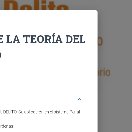
 LA TEORÍA DEL
D
keyboard_arrow_down
DELITO. Su aplicación en el sistema Penal
árdenas