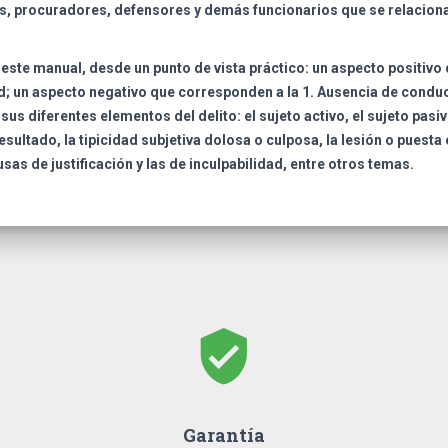
s, procuradores, defensores y demás funcionarios que se relacionan c
a este manual, desde un punto de vista práctico: un aspecto positivo 
dad; un aspecto negativo que corresponden a la 1. Ausencia de conduct
sus diferentes elementos del delito: el sujeto activo, el sujeto pasivo
esultado, la tipicidad subjetiva dolosa o culposa, la lesión o puesta e
usas de justificación y las de inculpabilidad, entre otros temas.
verified_user
Garantía