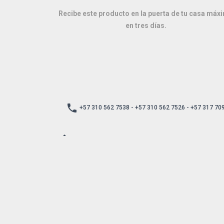
Recibe este producto en la puerta de tu casa máx
en tres días.
local_phone
+57 310 562 7538 - +57 310 562 7526 - +57 317 70
location_city
Carrera 28 Bis No 12 - 64, Piso 1, Bogotá - C