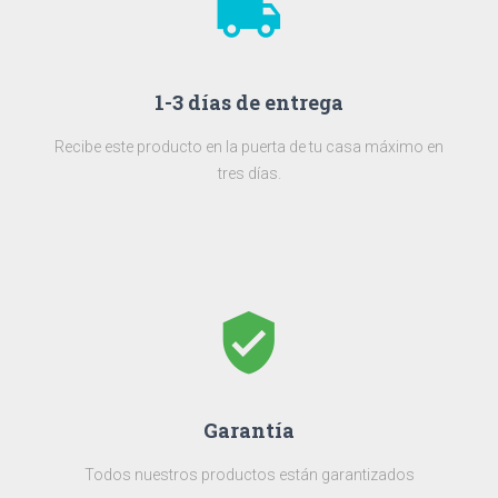
local_shipping
1-3 días de entrega
Recibe este producto en la puerta de tu casa máximo en
tres días.
verified_user
Garantía
Todos nuestros productos están garantizados