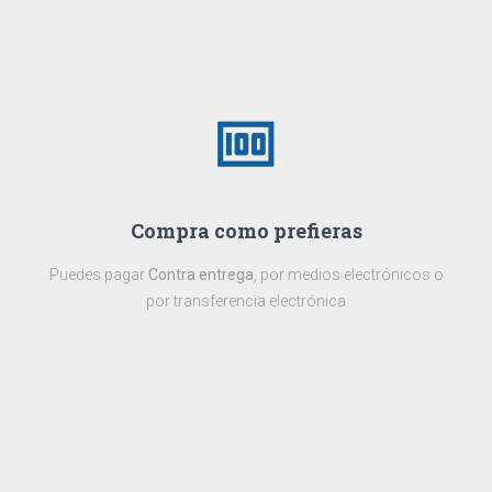
money
Compra como prefieras
Puedes pagar
Contra entrega
, por medios electrónicos o
por transferencia electrónica
local_phone
+57 310 562 7538 - +57 310 562 7526 - +57 317 709 2787