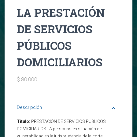
LA PRESTACIÓN
DE SERVICIOS
PÚBLICOS
DOMICILIARIOS
$ 80.000
Descripción
keyboard_arrow_down
Título:
PRESTACIÓN DE SERVICIOS PÚBLICOS
DOMICILIARIOS - A personas en situación de
vulnerabilidad en la jurisprudencia de la corte