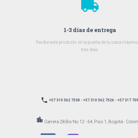
local_shipping
1-3 días de entrega
Recibe este producto en la puerta de tu casa máximo
tres días.
local_phone
+57 310 562 7538 - +57 310 562 7526 - +57 317 70
location_city
Carrera 28 Bis No 12 - 64, Piso 1, Bogotá - Colo