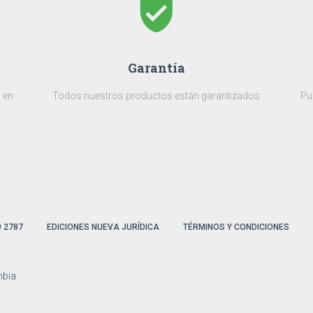
verified_user
Garantía
 en
Todos nuestros productos están garantizados
Pu
9 2787
EDICIONES NUEVA JURÍDICA
TÉRMINOS Y CONDICIONES
mbia