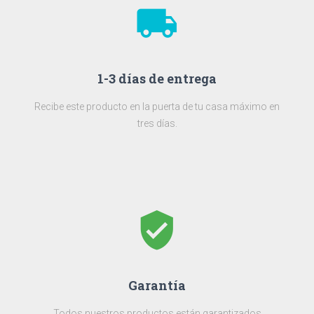
local_shipping
1-3 días de entrega
Recibe este producto en la puerta de tu casa máximo en
tres días.
verified_user
Garantía
Todos nuestros productos están garantizados