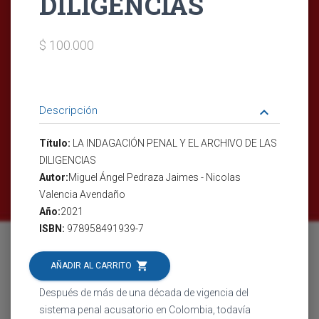
DILIGENCIAS
$ 100.000
Descripción
keyboard_arrow_down
Título:
LA INDAGACIÓN PENAL Y EL ARCHIVO DE LAS
DILIGENCIAS
Autor:
Miguel Ángel Pedraza Jaimes - Nicolas
Valencia Avendaño
Año:
2021
ISBN:
978958491939-7
shopping_cart
AÑADIR AL CARRITO
Después de más de una década de vigencia del
sistema penal acusatorio en Colombia, todavía