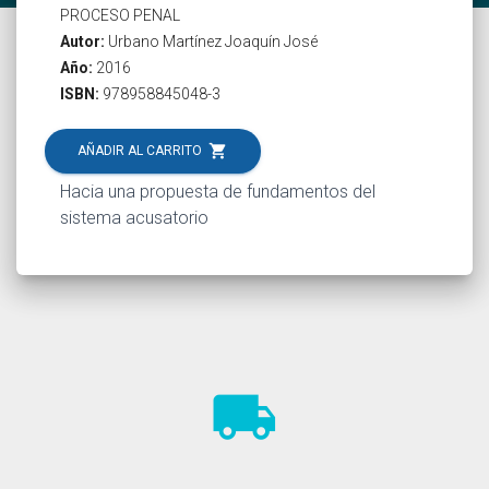
PROCESO PENAL
Autor:
Urbano Martínez Joaquín José
Año:
2016
ISBN:
978958845048-3
shopping_cart
AÑADIR AL CARRITO
Hacia una propuesta de fundamentos del
sistema acusatorio
local_shipping